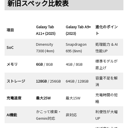
新旧スペック比較表
Galaxy Tab
Galaxy Tab A9+
進化のポイン
項目
A11+ (2025)
(2023)
ト
Dimensity
Snapdragon
処理能力 & AI
SoC
7300 (4nm)
695 (6nm)
性能UP
標準モデルが
メモリ
6GB
/ 8GB
4GB / 8GB
底上げ
容量不足を解
ストレージ
128GB
/ 256GB
64GB / 128GB
消
充電時間の短
充電速度
最大25W
最大15W
縮
かこって検索・
利便性が大幅
AI機能
非対応
Gemini対応
UP